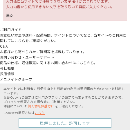
入力値に当サイトでは使用できない文字 � ł̐ が含まれています。
入力内容から使用できない文字を取り除いて再度ご入力ください。
戻る
ご利用ガイド
お支払い方法や送料・配送時間、ポイントについてなど、当サイトのご利用に
関してはこちらをご確認ください。
Q&A
お客様から寄せられたご質問等を掲載しております。
お問い合わせ・ユーザーサポート
商品の仕様、通信販売に関するお問い合わせはこちらから。
会社概要
採用情報
アニメイトグループ
本サイトでは利用者の利便性向上と利用者の利用状況把握のためCookieを利用し
特定商取引法に基づく表記
個人情報保護方針
利用規約
ています。
なおCookieの設定はご利用のブラウザの設定でも変更することができますので、
ブロックを希望される場合等にご利用ください。
X
詳細については
個人情報保護方針
をご確認ください。
Cookieの拒否方法は
こちら
Copyright movic Co.,Ltd. 2005-
2026
理解しました、許可します