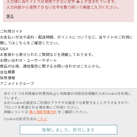
入力値に当サイトでは使用できない文字 � ʂ が含まれています。
入力内容から使用できない文字を取り除いて再度ご入力ください。
戻る
ご利用ガイド
お支払い方法や送料・配送時間、ポイントについてなど、当サイトのご利用に
関してはこちらをご確認ください。
Q&A
お客様から寄せられたご質問などを掲載しております。
お問い合わせ・ユーザーサポート
商品の仕様、通信販売に関するお問い合わせはこちらから。
会社概要
採用情報
アニメイトグループ
本サイトでは利用者の利便性向上と利用者の利用状況把握のためCookieを利用し
ています。
なおCookieの設定はご利用のブラウザの設定でも変更することができますので、
ブロックを希望される場合等にご利用ください。
詳細については
個人情報保護方針
をご確認ください。
特定商取引法に基づく表記
個人情報保護方針
利用規約
Cookieの拒否方法は
こちら
Copyright movic Co.,Ltd. 2005-
2026
理解しました、許可します