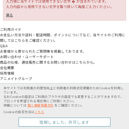
入力値に当サイトでは使用できない文字 � が含まれています。
入力内容から使用できない文字を取り除いて再度ご入力ください。
戻る
ご利用ガイド
お支払い方法や送料・配送時間、ポイントについてなど、当サイトのご利用に
関してはこちらをご確認ください。
Q&A
お客様から寄せられたご質問等を掲載しております。
お問い合わせ・ユーザーサポート
商品の仕様、通信販売に関するお問い合わせはこちらから。
会社概要
採用情報
アニメイトグループ
本サイトでは利用者の利便性向上と利用者の利用状況把握のためCookieを利用し
特定商取引法に基づく表記
個人情報保護方針
利用規約
ています。
なおCookieの設定はご利用のブラウザの設定でも変更することができますので、
ブロックを希望される場合等にご利用ください。
X
詳細については
個人情報保護方針
をご確認ください。
Cookieの拒否方法は
こちら
Copyright movic Co.,Ltd. 2005-
2026
理解しました、許可します