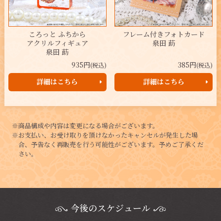
ころっと ふちから
フレーム付きフォトカード
アクリルフィギュア
泉田 莇
泉田 莇
935円
385円
(税込)
(税込)
詳細はこちら
詳細はこちら
※商品構成や内容は変更になる場合がございます。
※お支払い、お受け取りを頂けなかったキャンセルが発生した場
合、予告なく再販売を行う可能性がございます。予めご了承くだ
さい。
今後のスケジュール