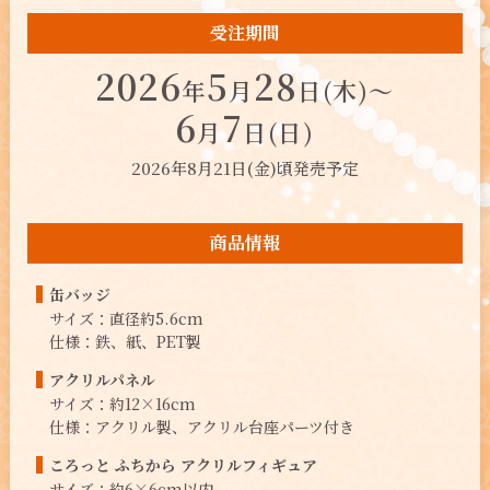
受注期間
2026
5
28
年
月
日(木)～
6
7
月
日(日)
2026年8月21日(金)頃発売予定
商品情報
缶バッジ
サイズ：直径約5.6cm
仕様：鉄、紙、PET製
アクリルパネル
サイズ：約12×16cm
仕様：アクリル製、アクリル台座パーツ付き
ころっと ふちから
アクリルフィギュア
サイズ：約6×6cm以内