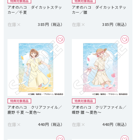
アオのハコ ダイカットステッ
アオのハコ ダイカットステッ
カー／千夏
カー／雛
在庫
×
在庫
×
385円
385円
アオのハコ クリアファイル／
アオのハコ クリアファイル／
鹿野 千夏 ～夏色～
蝶野 雛 ～夏色～
在庫
×
在庫
×
440円
440円