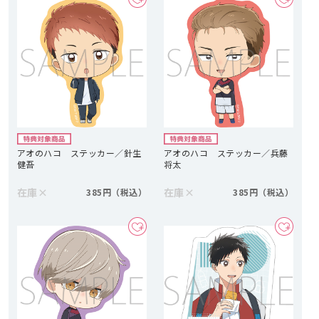
アオのハコ ステッカー／針生
アオのハコ ステッカー／兵藤
健吾
将太
在庫
×
在庫
×
385円
385円