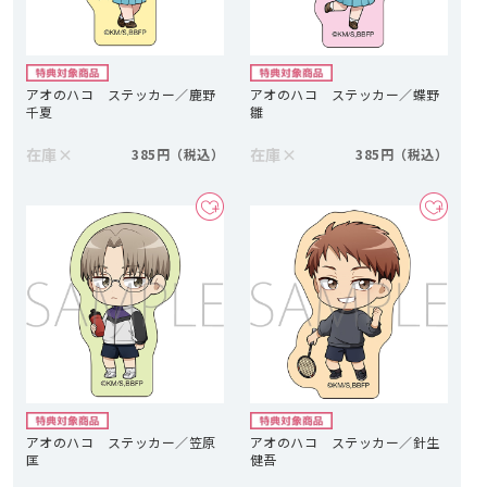
アオのハコ ステッカー／鹿野
アオのハコ ステッカー／蝶野
千夏
雛
在庫
×
在庫
×
385円
385円
アオのハコ ステッカー／笠原
アオのハコ ステッカー／針生
匡
健吾