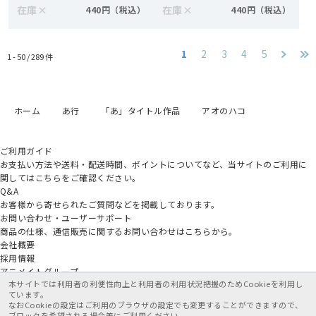
在庫
×
在庫
×
440円
440円
1
2
3
4
5
1 - 50 /
289
件
ホーム
あ行
「あ」タイトル作品
アオのハコ
ご利用ガイド
お支払い方法や送料・配送時間、ポイントについてなど、当サイトのご利用に
関してはこちらをご確認ください。
Q&A
お客様から寄せられたご質問などを掲載しております。
お問い合わせ・ユーザーサポート
商品の仕様、通信販売に関するお問い合わせはこちらから。
会社概要
採用情報
アニメイトグループ
本サイトでは利用者の利便性向上と利用者の利用状況把握のためCookieを利用し
ています。
なおCookieの設定はご利用のブラウザの設定でも変更することができますので、
ブロックを希望される場合等にご利用ください。