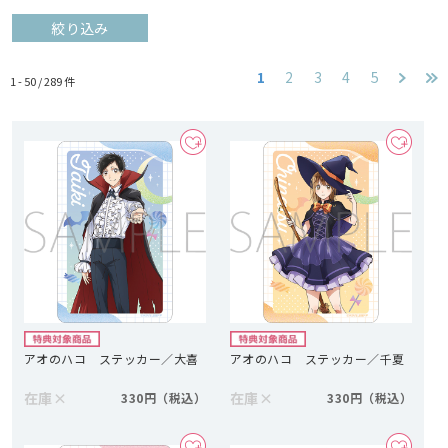
絞り込み
1
2
3
4
5
1 - 50 /
289
件
アオのハコ ステッカー／大喜
アオのハコ ステッカー／千夏
在庫
×
在庫
×
330円
330円