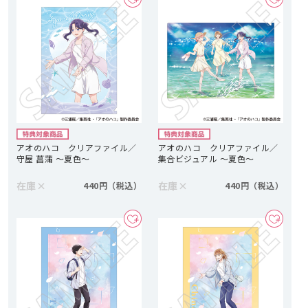
アオのハコ クリアファイル／
アオのハコ クリアファイル／
守屋 菖蒲 ～夏色～
集合ビジュアル ～夏色～
在庫
×
在庫
×
440円
440円