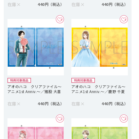
在庫
×
在庫
×
440円
440円
アオのハコ クリアファイル～
アオのハコ クリアファイル～
アニメ1st Anniv.～／猪股 大喜
アニメ1st Anniv.～／鹿野 千夏
在庫
×
在庫
×
440円
440円