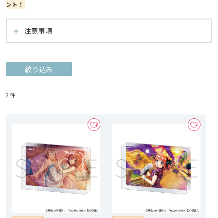
ント！
注意事項
絞り込み
2
件