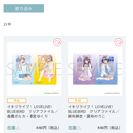
絞り込み
23
件
イキヅライブ！ LOVELIVE!
イキヅライブ！ LOVELIVE!
BLUEBIRD クリアファイル／
BLUEBIRD クリアファイル／
高橋ポルカ・春宮ゆくり
麻布麻衣・調布のりこ
在庫
△
在庫
△
440円
440円