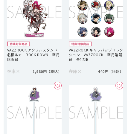
VAZZROCK アクリルスタンド
VAZZROCK キャラバッジコレク
名積ルカ ROCK DOWN 華月
ション VAZZROCK 華月陰陽
陰陽録
録 全12種
在庫
×
在庫
×
1,980円
440円