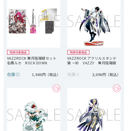
VAZZROCK 華月陰陽録セット
VAZZROCK アクリルスタンド
名積ルカ ROCK DOWN
築 一紗 VAZZY 華月陰陽録
在庫
◎
在庫
×
1,980円
2,090円