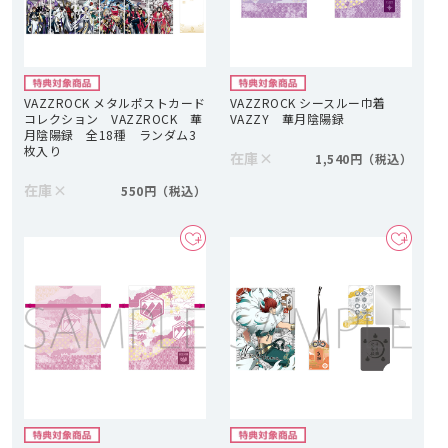
VAZZROCK メタルポストカード
VAZZROCK シースルー巾着
コレクション VAZZROCK 華
VAZZY 華月陰陽録
月陰陽録 全18種 ランダム3
枚入り
在庫
×
1,540円
在庫
×
550円