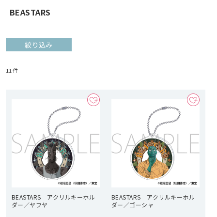
BEASTARS
絞り込み
11
件
BEASTARS アクリルキーホル
BEASTARS アクリルキーホル
ダー／ヤフヤ
ダー／ゴーシャ