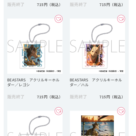
販売終了
販売終了
715円
715円
BEASTARS アクリルキーホル
BEASTARS アクリルキーホル
ダー／レゴシ
ダー／ハル
販売終了
販売終了
715円
715円