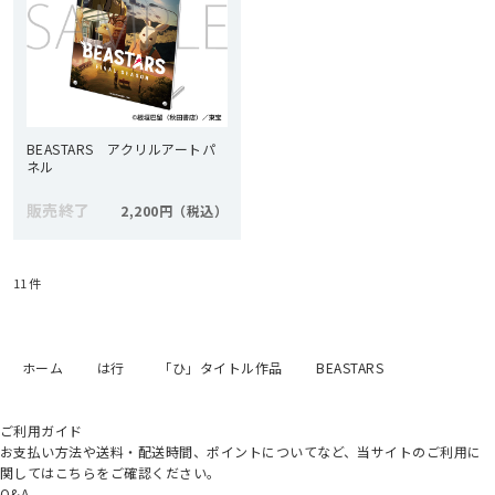
BEASTARS アクリルアートパ
ネル
販売終了
2,200円
11
件
ホーム
は行
「ひ」タイトル作品
BEASTARS
ご利用ガイド
お支払い方法や送料・配送時間、ポイントについてなど、当サイトのご利用に
関してはこちらをご確認ください。
Q&A