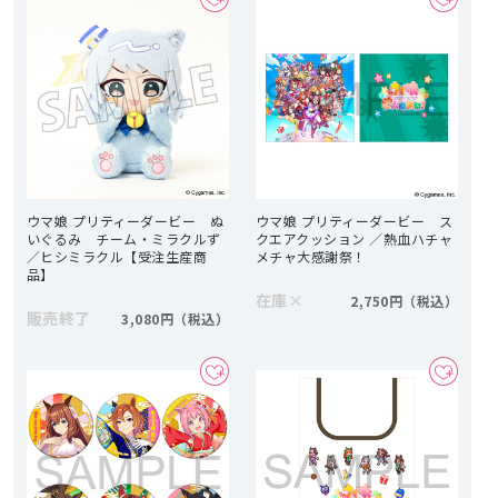
ウマ娘 プリティーダービー ぬ
ウマ娘 プリティーダービー ス
いぐるみ チーム・ミラクルず
クエアクッション ／熱血ハチャ
／ヒシミラクル【受注生産商
メチャ大感謝祭！
品】
在庫
×
2,750円
販売終了
3,080円