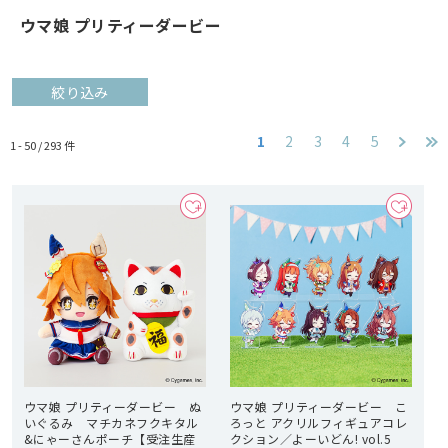
ウマ娘 プリティーダービー
絞り込み
1
2
3
4
5
1 - 50 /
293
件
ウマ娘 プリティーダービー ぬ
ウマ娘 プリティーダービー こ
いぐるみ マチカネフクキタル
ろっと アクリルフィギュアコレ
&にゃーさんポーチ【受注生産
クション／よーいどん! vol.5