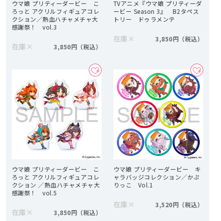
ウマ娘 プリティーダービー こ
TVアニメ『ウマ娘 プリティーダ
ろっと アクリルフィギュアコレ
ービー Season 3』 B2タペス
クション／熱血ハチャメチャ大
トリー ドゥラメンテ
感謝祭！ vol.3
在庫
×
3,850円
在庫
×
3,850円
ウマ娘 プリティーダービー こ
ウマ娘 プリティーダービー キ
ろっと アクリルフィギュアコレ
ャラバッジコレクション／かぷ
クション ／熱血ハチャメチャ大
りっこ Vol.1
感謝祭！ vol.5
在庫
×
3,520円
在庫
×
3,850円