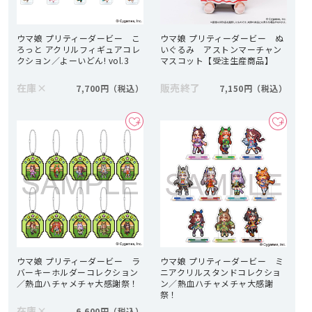
ウマ娘 プリティーダービー こ
ウマ娘 プリティーダービー ぬ
ろっと アクリルフィギュアコレ
いぐるみ アストンマーチャン
クション／よーいどん! vol.3
マスコット【受注生産商品】
在庫
×
販売終了
7,700円
7,150円
ウマ娘 プリティーダービー ラ
ウマ娘 プリティーダービー ミ
バーキーホルダーコレクション
ニアクリルスタンドコレクショ
／熱血ハチャメチャ大感謝祭！
ン／熱血ハチャメチャ大感謝
祭！
在庫
×
6,600円