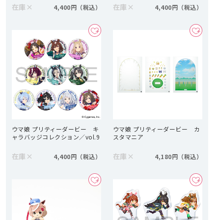
在庫
×
在庫
×
4,400円
4,400円
ウマ娘 プリティーダービー キ
ウマ娘 プリティーダービー カ
ャラバッジコレクション／vol.9
スタマニア
在庫
×
在庫
×
4,400円
4,180円