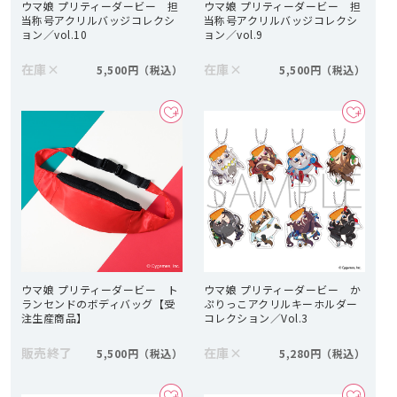
ウマ娘 プリティーダービー 担
ウマ娘 プリティーダービー 担
当称号アクリルバッジコレクシ
当称号アクリルバッジコレクシ
ョン／vol.10
ョン／vol.9
在庫
×
在庫
×
5,500円
5,500円
ウマ娘 プリティーダービー ト
ウマ娘 プリティーダービー か
ランセンドのボディバッグ【受
ぷりっこアクリルキーホルダー
注生産商品】
コレクション／Vol.3
販売終了
在庫
×
5,500円
5,280円