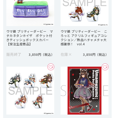
ウマ娘 プリティーダービー マ
ウマ娘 プリティーダービー こ
チカネタンホイザ ポケット付
ろっと アクリルフィギュアコレ
きティッシュボックスカバー
クション／熱血ハチャメチャ大
【受注生産商品】
感謝祭！ vol.4
販売終了
在庫
×
3,850円
3,850円