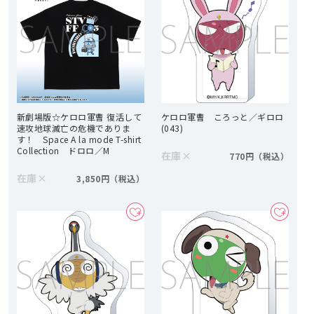
新劇場版☆ケロロ軍曹 復活して
ケロロ軍曹 ころっと／ギロロ
速攻地球滅亡の危機でありま
(043)
す！ Space A la mode T-shirt
Collection ドロロ／M
在庫
×
770円
在庫
×
3,850円