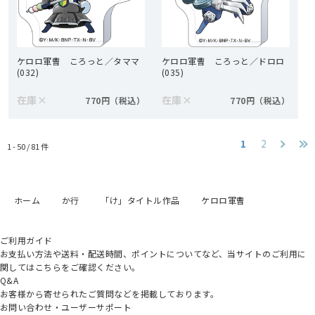
ケロロ軍曹 ころっと／タママ
ケロロ軍曹 ころっと／ドロロ
(032)
(035)
在庫
×
在庫
×
770円
770円
1
2
1 - 50 /
81
件
ホーム
か行
「け」タイトル作品
ケロロ軍曹
ご利用ガイド
お支払い方法や送料・配送時間、ポイントについてなど、当サイトのご利用に
関してはこちらをご確認ください。
Q&A
お客様から寄せられたご質問などを掲載しております。
お問い合わせ・ユーザーサポート