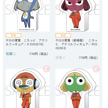
ケロロ軍曹 ころっと アクリ
ケロロ軍曹（劇場版） ころっ
ルフィギュア／ドロロ(070)
と アクリルフィギュア／ギロ
ロ(063)
在庫
△
770円
在庫
×
770円