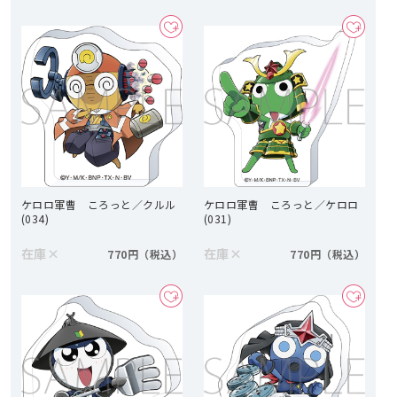
ケロロ軍曹 ころっと／クルル
ケロロ軍曹 ころっと／ケロロ
(034)
(031)
在庫
×
在庫
×
770円
770円