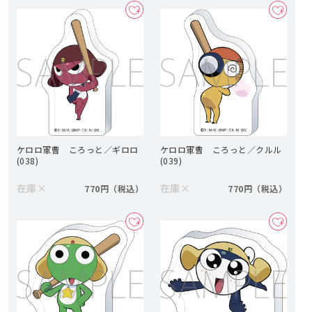
ケロロ軍曹 ころっと／ギロロ
ケロロ軍曹 ころっと／クルル
(038)
(039)
在庫
×
在庫
×
770円
770円