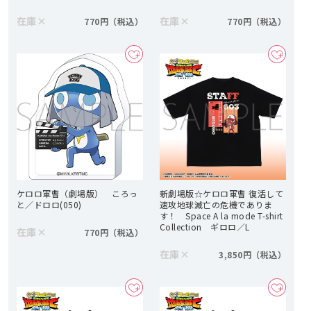
在庫
×
在庫
×
770円
770円
ケロロ軍曹（劇場版） ころっ
新劇場版☆ケロロ軍曹 復活して
と／ドロロ(050)
速攻地球滅亡の危機でありま
す！ Space A la mode T-shirt
Collection ギロロ／L
在庫
×
770円
在庫
×
3,850円