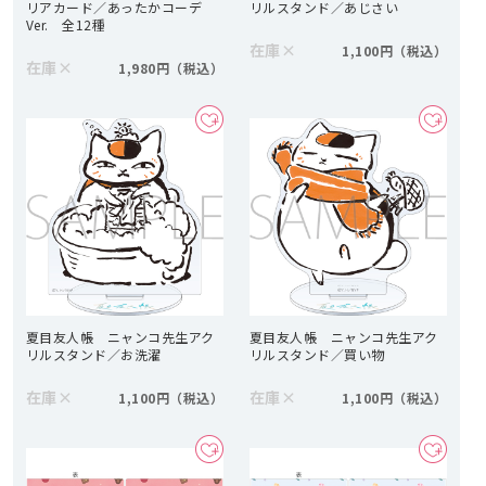
リアカード／あったかコーデ
リルスタンド／あじさい
Ver. 全12種
在庫
×
1,100円
在庫
×
1,980円
夏目友人帳 ニャンコ先生アク
夏目友人帳 ニャンコ先生アク
リルスタンド／お洗濯
リルスタンド／買い物
在庫
×
在庫
×
1,100円
1,100円