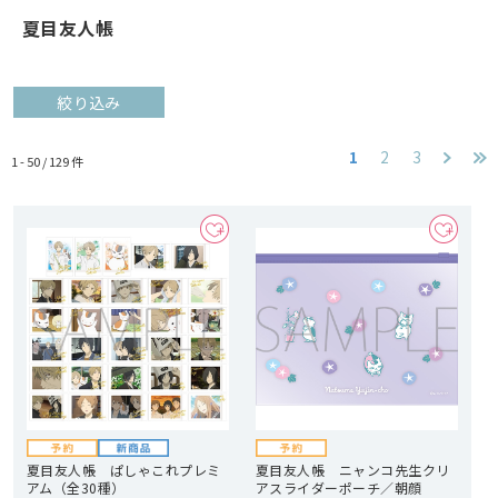
夏目友人帳
絞り込み
1
2
3
1 - 50 /
129
件
夏目友人帳 ぱしゃこれプレミ
夏目友人帳 ニャンコ先生クリ
アム（全30種）
アスライダーポーチ／朝顔