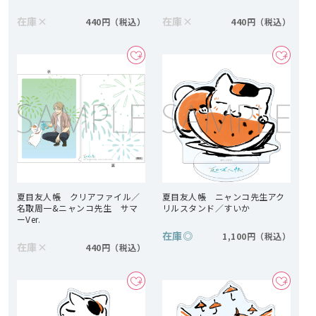
在庫
×
在庫
×
440円
440円
夏目友人帳 クリアファイル／
夏目友人帳 ニャンコ先生アク
名取周一&ニャンコ先生 サマ
リルスタンド／すいか
ーVer.
在庫
◎
1,100円
在庫
×
440円