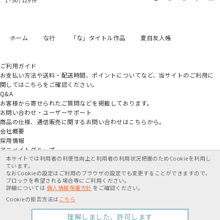
1 - 50 /
129
件
ホーム
な行
「な」タイトル作品
夏目友人帳
ご利用ガイド
お支払い方法や送料・配送時間、ポイントについてなど、当サイトのご利用に
関してはこちらをご確認ください。
Q&A
お客様から寄せられたご質問などを掲載しております。
お問い合わせ・ユーザーサポート
商品の仕様、通信販売に関するお問い合わせはこちらから。
会社概要
採用情報
アニメイトグループ
本サイトでは利用者の利便性向上と利用者の利用状況把握のためCookieを利用し
ています。
なおCookieの設定はご利用のブラウザの設定でも変更することができますので、
ブロックを希望される場合等にご利用ください。
詳細については
個人情報保護方針
をご確認ください。
特定商取引法に基づく表記
個人情報保護方針
利用規約
Cookieの拒否方法は
こちら
Copyright movic Co.,Ltd. 2005-
2026
理解しました、許可します