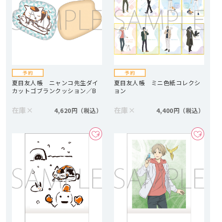
夏目友人帳 ニャンコ先生ダイ
夏目友人帳 ミニ色紙コレクシ
カットゴブランクッション／B
ョン
在庫
×
在庫
×
4,620円
4,400円