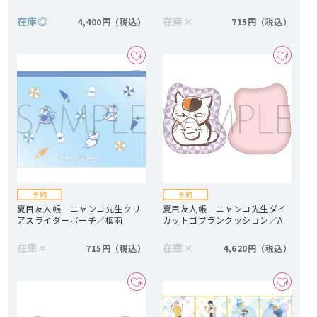
在庫
◎
在庫
×
4,400円
715円
夏目友人帳 ニャンコ先生クリ
夏目友人帳 ニャンコ先生ダイ
アスライダーポーチ／梅雨
カットゴブランクッション／A
在庫
×
在庫
×
715円
4,620円