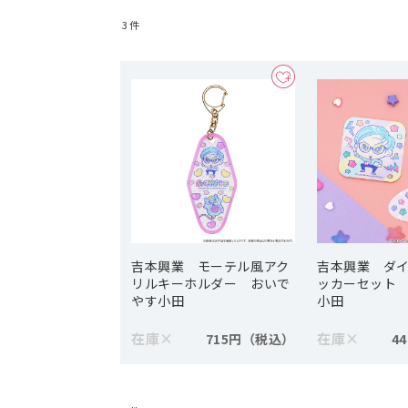
3
件
吉本興業 モーテル風アク
吉本興業 ダ
リルキーホルダー おいで
ッカーセット
やす小田
小田
在庫
×
在庫
×
715円
4