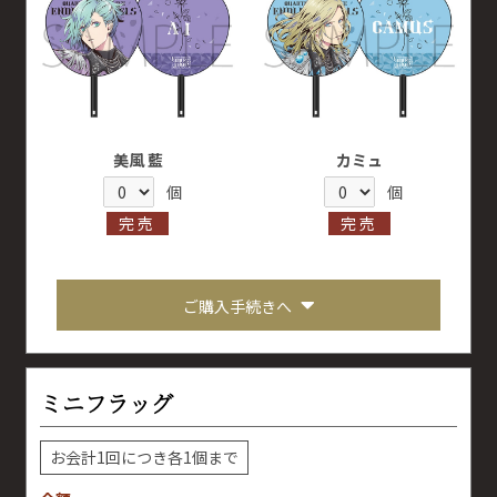
美風 藍
カミュ
個
個
完売
完売
ご購入手続きへ
ミニフラッグ
お会計1回につき各1個まで