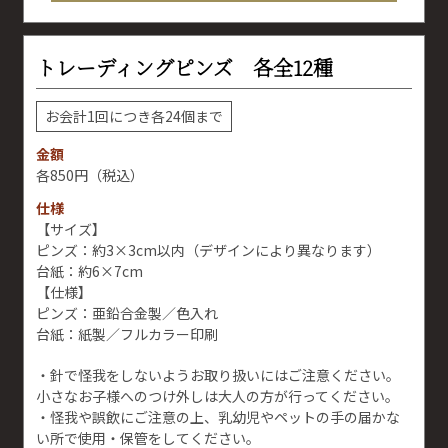
トレーディングピンズ 各全12種
お会計1回につき各24個まで
金額
850円
（税込）
仕様
【サイズ】
ピンズ：約3×3cm以内（デザインにより異なります）
台紙：約6×7cm
【仕様】
ピンズ：亜鉛合金製／色入れ
台紙：紙製／フルカラー印刷
・針で怪我をしないようお取り扱いにはご注意ください。
小さなお子様へのつけ外しは大人の方が行ってください。
・怪我や誤飲にご注意の上、乳幼児やペットの手の届かな
い所で使用・保管をしてください。