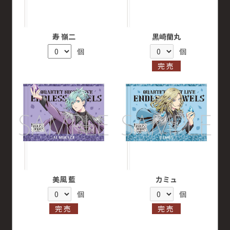
寿 嶺二
黒崎蘭丸
個
個
完売
美風 藍
カミュ
個
個
完売
完売