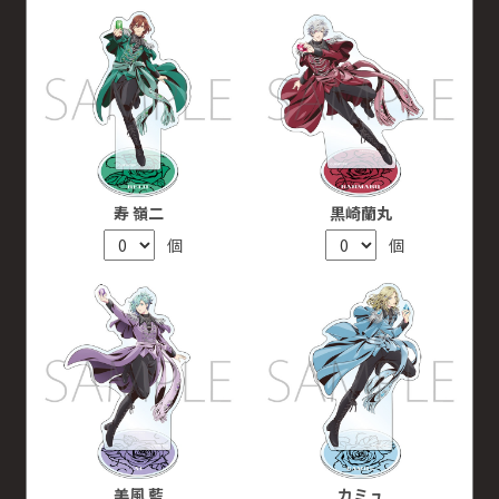
寿 嶺二
黒崎蘭丸
個
個
美風 藍
カミュ