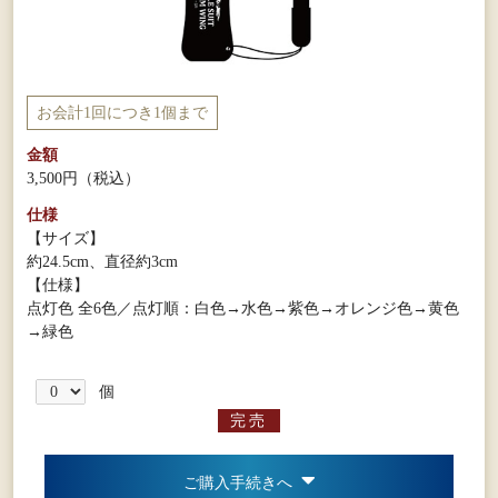
お会計1回につき1個まで
金額
3,500円
（税込）
仕様
【サイズ】
約24.5cm、直径約3cm
【仕様】
点灯色 全6色／点灯順：白色→水色→紫色→オレンジ色→黄色
→緑色
個
完売
ご購入手続きへ