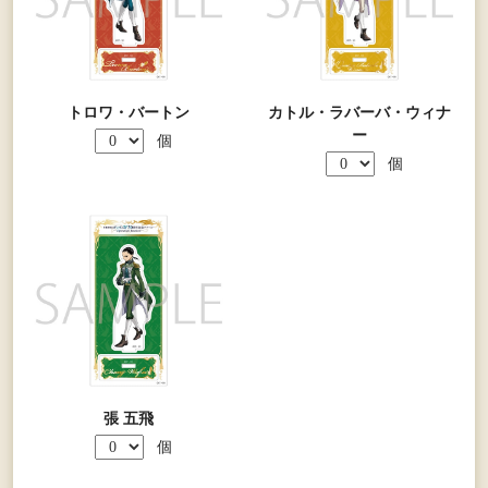
トロワ・バートン
カトル・ラバーバ・ウィナ
ー
個
個
張 五飛
個