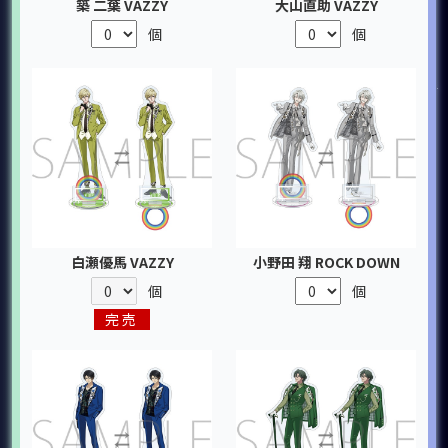
築 二葉 VAZZY
大山直助 VAZZY
個
個
白瀬優馬 VAZZY
小野田 翔 ROCK DOWN
個
個
完売