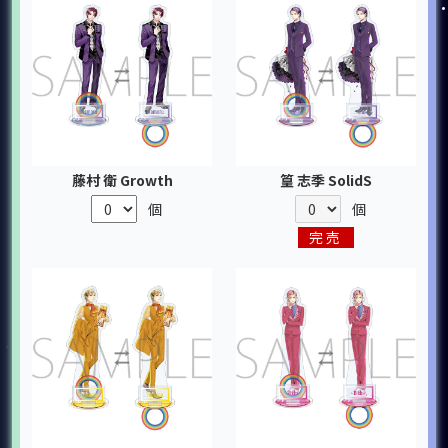
藤村 衛 Growth
篁 志季 SolidS
個
個
完売