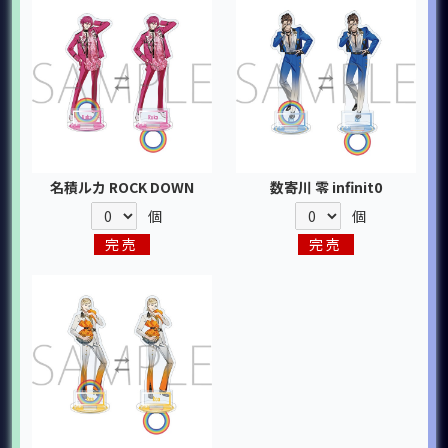
名積ルカ ROCK DOWN
数寄川 零 infinit0
個
個
完売
完売