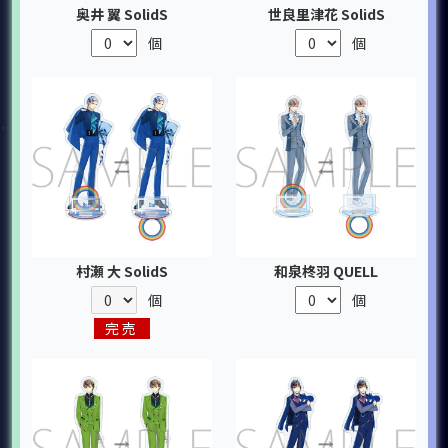
奥井 翼 SolidS
世良里津花 SolidS
個
個
村瀬 大 SolidS
和泉柊羽 QUELL
個
個
完売