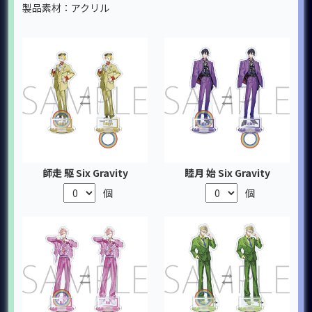
製品素材：アクリル
師走 駆 Six Gravity
睦月 始 Six Gravity
個
個