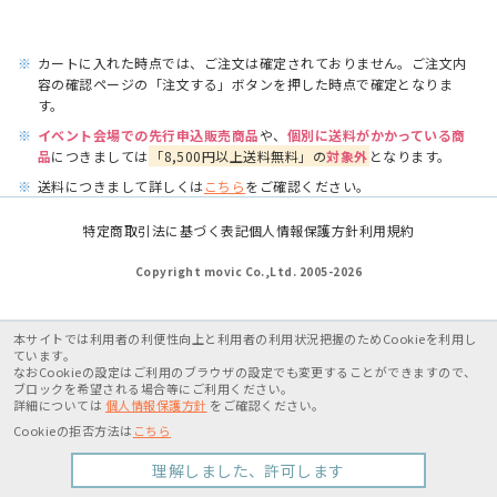
※
カートに入れた時点では、ご注文は確定されておりません。ご注文内
容の確認ページの「注文する」ボタンを押した時点で確定となりま
す。
※
イベント会場での先行申込販売商品
や、
個別に送料がかかっている商
品
につきましては
「8,500円以上送料無料」の
対象外
となります。
※
送料につきまして詳しくは
こちら
をご確認ください。
特定商取引法に基づく表記
個人情報保護方針
利用規約
Copyright movic Co.,Ltd. 2005-
2026
本サイトでは利用者の利便性向上と利用者の利用状況把握のためCookieを利用し
ています。
なおCookieの設定はご利用のブラウザの設定でも変更することができますので、
ブロックを希望される場合等にご利用ください。
詳細については
個人情報保護方針
をご確認ください。
Cookieの拒否方法は
こちら
理解しました、許可します