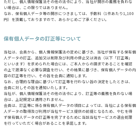
ただし、個人情報保護法その他の法令により、当社が開示の義務を負わな
い場合は、この限りではありません。
なお、保有個人データ等の開示につきましては、手数料（1件あたり1,100
円）を頂戴しておりますので、あらかじめご了承ください。
保有個人データの訂正等について
当社は、会員から、個人情報保護法の定めに基づき、当社が保有する保有個
人データの訂正、追加又は削除及び利用の停止又は消去（以下「訂正等」
といいます）を求められた場合には、ご本人からの請求であることを確認
の上で遅滞なく必要な調査を行い、その結果に基づき、保有個人データの内
容の訂正等を行い、その旨を会員に通知します。
なお、合理的な理由に基づいて訂正等を行わない旨の決定をしたときは、
会員に対しその旨を通知いたします。
当社が、個人情報保護法その他の法令により、訂正等の義務を負わない場
合は、上記規定は適用されません。
会員は、訂正等に係る保有個人データの項目によっては、当社による保有個
人データの取得及び利用が当社サービス提供の前提となるため、やむを得
ず保有個人データの訂正等を完了するために当該当社サービスの退会処理
を行っていただく場合があることを承諾します。