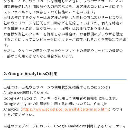
クッキーとは、ウェブページを利用したときに、ブラウザとサーバーとの
間で送受信した利用履歴や入力内容などを、お客様のコンピュータにテキ
ストファイルとして保存しておく技術のことをいいます。
当社の使用するクッキーはお客様が登録した当社の商品及びサービスや当
社のウェブページを訪問した日時などを記録していますが、個人を特定で
きる情報（お名前、電話番号、e-mail等）は含まれておりません。
お客様が当社のクッキーを許可しない場合は、お客様側のブラウザを設定
することによってコンピュータにクッキーが保存されることを無効にできま
す。
ただし、クッキーの無効化で当社ウェブサイトの機能やサービスの機能の
一部がご利用できなくなる場合があります。
2. Google Analyticsの利用
当社では、当社ウェブページの利用状況を把握するためにGoogle
Analyticsを利用しています。
Google Analyticsは、クッキーを利用して利用者の情報を収集します。
Google Analyticsの利用規約に関する説明については、Google
Analytics（
https://www.google.co.jp/analytics/terms/jp.html
）のサイ
トをご覧ください。
当社のウェブページにおいて、Google Analyticsの利用によるリマーケティ