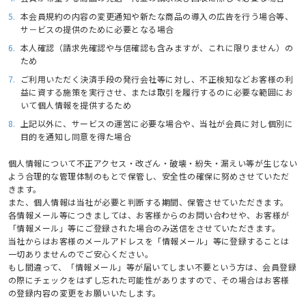
5.
本会員規約の内容の変更通知や新たな商品の導入の広告を行う場合等、
サ－ビスの提供のために必要となる場合
6.
本人確認（請求先確認や与信確認も含みますが、これに限りません）の
ため
7.
ご利用いただく決済手段の発行会社等に対し、不正検知などお客様の利
益に資する施策を実行させ、または取引を履行するのに必要な範囲にお
いて個人情報を提供するため
8.
上記以外に、サービスの運営に必要な場合や、当社が会員に対し個別に
目的を通知し同意を得た場合
個人情報について不正アクセス・改ざん・破壊・紛失・漏えい等が生じない
よう合理的な管理体制のもとで保管し、安全性の確保に努めさせていただ
きます。
また、個人情報は当社が必要と判断する期間、保管させていただきます。
各情報メール等につきましては、お客様からのお問い合わせや、お客様が
「情報メール」等にご登録された場合のみ送信をさせていただきます。
当社からはお客様のメールアドレスを「情報メール」等に登録することは
一切ありませんのでご安心ください。
もし間違って、「情報メール」等が届いてしまい不要という方は、会員登録
の際にチェックをはずし忘れた可能性がありますので、その場合はお客様
の登録内容の変更をお願いいたします。