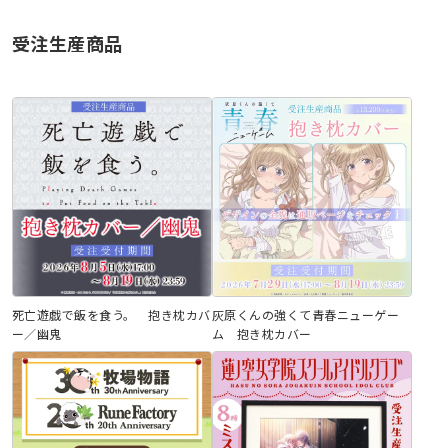
受注生産商品
死亡遊戯で飯を食う。 抱き枕カバ
灰原くんの強くて青春ニューゲー
ー／幽鬼
ム 抱き枕カバー