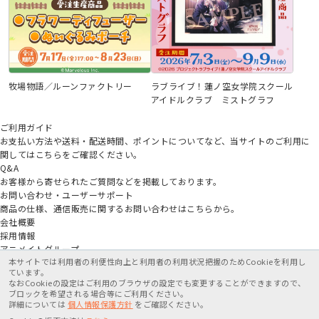
牧場物語／ルーンファクトリー
ラブライブ！蓮ノ空女学院スクール
アイドルクラブ ミストグラフ
ご利用ガイド
お支払い方法や送料・配送時間、ポイントについてなど、当サイトのご利用に
関してはこちらをご確認ください。
Q&A
お客様から寄せられたご質問などを掲載しております。
お問い合わせ・ユーザーサポート
商品の仕様、通信販売に関するお問い合わせはこちらから。
会社概要
採用情報
アニメイトグループ
本サイトでは利用者の利便性向上と利用者の利用状況把握のためCookieを利用し
ています。
なおCookieの設定はご利用のブラウザの設定でも変更することができますので、
ブロックを希望される場合等にご利用ください。
詳細については
個人情報保護方針
をご確認ください。
特定商取引法に基づく表記
個人情報保護方針
利用規約