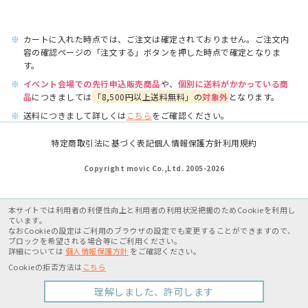
※
カートに入れた時点では、ご注文は確定されておりません。ご注文内
容の確認ページの「注文する」ボタンを押した時点で確定となりま
す。
※
イベント会場での先行申込販売商品
や、
個別に送料がかかっている商
品
につきましては
「8,500円以上送料無料」の
対象外
となります。
※
送料につきまして詳しくは
こちら
をご確認ください。
特定商取引法に基づく表記
個人情報保護方針
利用規約
Copyright movic Co.,Ltd. 2005-
2026
本サイトでは利用者の利便性向上と利用者の利用状況把握のためCookieを利用し
ています。
なおCookieの設定はご利用のブラウザの設定でも変更することができますので、
ブロックを希望される場合等にご利用ください。
詳細については
個人情報保護方針
をご確認ください。
Cookieの拒否方法は
こちら
理解しました、許可します