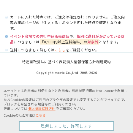
※
カートに入れた時点では、ご注文は確定されておりません。ご注文内
容の確認ページの「注文する」ボタンを押した時点で確定となりま
す。
※
イベント会場での先行申込販売商品
や、
個別に送料がかかっている商
品
につきましては
「8,500円以上送料無料」の
対象外
となります。
※
送料につきまして詳しくは
こちら
をご確認ください。
特定商取引法に基づく表記
個人情報保護方針
利用規約
Copyright movic Co.,Ltd. 2005-
2026
本サイトでは利用者の利便性向上と利用者の利用状況把握のためCookieを利用し
ています。
なおCookieの設定はご利用のブラウザの設定でも変更することができますので、
ブロックを希望される場合等にご利用ください。
詳細については
個人情報保護方針
をご確認ください。
Cookieの拒否方法は
こちら
理解しました、許可します