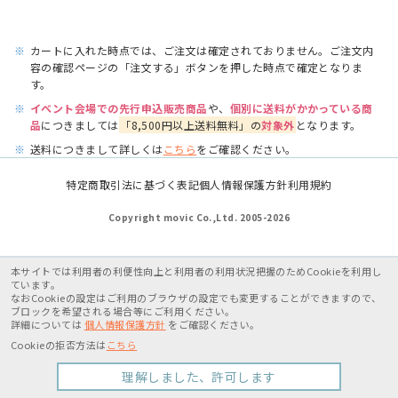
※
カートに入れた時点では、ご注文は確定されておりません。ご注文内
容の確認ページの「注文する」ボタンを押した時点で確定となりま
す。
※
イベント会場での先行申込販売商品
や、
個別に送料がかかっている商
品
につきましては
「8,500円以上送料無料」の
対象外
となります。
※
送料につきまして詳しくは
こちら
をご確認ください。
特定商取引法に基づく表記
個人情報保護方針
利用規約
Copyright movic Co.,Ltd. 2005-
2026
本サイトでは利用者の利便性向上と利用者の利用状況把握のためCookieを利用し
ています。
なおCookieの設定はご利用のブラウザの設定でも変更することができますので、
ブロックを希望される場合等にご利用ください。
詳細については
個人情報保護方針
をご確認ください。
Cookieの拒否方法は
こちら
理解しました、許可します