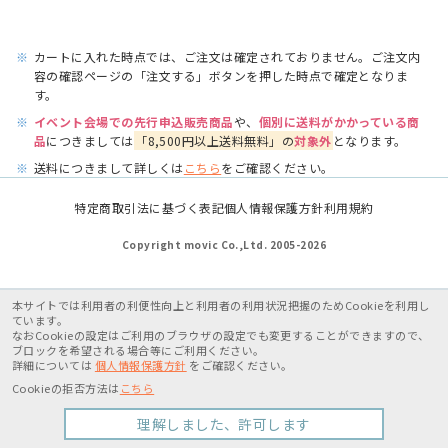
※
カートに入れた時点では、ご注文は確定されておりません。ご注文内
容の確認ページの「注文する」ボタンを押した時点で確定となりま
す。
※
イベント会場での先行申込販売商品
や、
個別に送料がかかっている商
品
につきましては
「8,500円以上送料無料」の
対象外
となります。
※
送料につきまして詳しくは
こちら
をご確認ください。
特定商取引法に基づく表記
個人情報保護方針
利用規約
Copyright movic Co.,Ltd. 2005-
2026
本サイトでは利用者の利便性向上と利用者の利用状況把握のためCookieを利用し
ています。
なおCookieの設定はご利用のブラウザの設定でも変更することができますので、
ブロックを希望される場合等にご利用ください。
詳細については
個人情報保護方針
をご確認ください。
Cookieの拒否方法は
こちら
理解しました、許可します