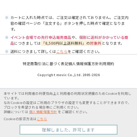
※
カートに入れた時点では、ご注文は確定されておりません。ご注文内
容の確認ページの「注文する」ボタンを押した時点で確定となりま
す。
※
イベント会場での先行申込販売商品
や、
個別に送料がかかっている商
品
につきましては
「8,500円以上送料無料」の
対象外
となります。
※
送料につきまして詳しくは
こちら
をご確認ください。
特定商取引法に基づく表記
個人情報保護方針
利用規約
Copyright movic Co.,Ltd. 2005-
2026
本サイトでは利用者の利便性向上と利用者の利用状況把握のためCookieを利用し
ています。
なおCookieの設定はご利用のブラウザの設定でも変更することができますので、
ブロックを希望される場合等にご利用ください。
詳細については
個人情報保護方針
をご確認ください。
Cookieの拒否方法は
こちら
理解しました、許可します