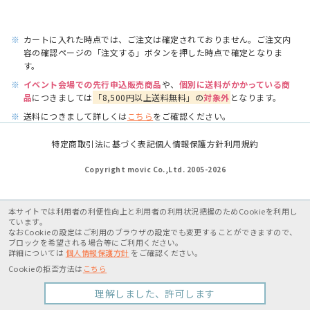
※
カートに入れた時点では、ご注文は確定されておりません。ご注文内
容の確認ページの「注文する」ボタンを押した時点で確定となりま
す。
※
イベント会場での先行申込販売商品
や、
個別に送料がかかっている商
品
につきましては
「8,500円以上送料無料」の
対象外
となります。
※
送料につきまして詳しくは
こちら
をご確認ください。
特定商取引法に基づく表記
個人情報保護方針
利用規約
Copyright movic Co.,Ltd. 2005-
2026
本サイトでは利用者の利便性向上と利用者の利用状況把握のためCookieを利用し
ています。
なおCookieの設定はご利用のブラウザの設定でも変更することができますので、
ブロックを希望される場合等にご利用ください。
詳細については
個人情報保護方針
をご確認ください。
Cookieの拒否方法は
こちら
理解しました、許可します