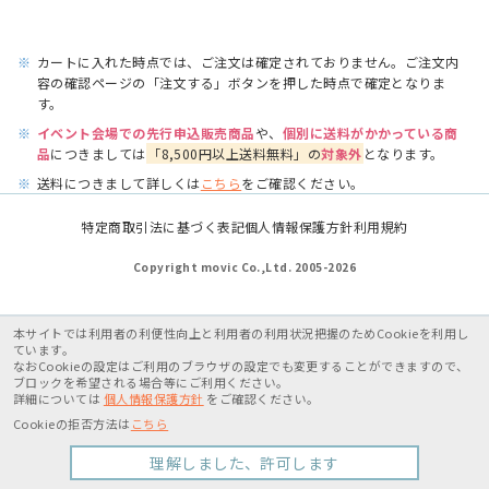
※
カートに入れた時点では、ご注文は確定されておりません。ご注文内
容の確認ページの「注文する」ボタンを押した時点で確定となりま
す。
※
イベント会場での先行申込販売商品
や、
個別に送料がかかっている商
品
につきましては
「8,500円以上送料無料」の
対象外
となります。
※
送料につきまして詳しくは
こちら
をご確認ください。
特定商取引法に基づく表記
個人情報保護方針
利用規約
Copyright movic Co.,Ltd. 2005-
2026
本サイトでは利用者の利便性向上と利用者の利用状況把握のためCookieを利用し
ています。
なおCookieの設定はご利用のブラウザの設定でも変更することができますので、
ブロックを希望される場合等にご利用ください。
詳細については
個人情報保護方針
をご確認ください。
Cookieの拒否方法は
こちら
理解しました、許可します