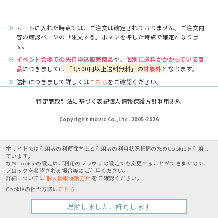
※
カートに入れた時点では、ご注文は確定されておりません。ご注文内
容の確認ページの「注文する」ボタンを押した時点で確定となりま
す。
※
イベント会場での先行申込販売商品
や、
個別に送料がかかっている商
品
につきましては
「8,500円以上送料無料」の
対象外
となります。
※
送料につきまして詳しくは
こちら
をご確認ください。
特定商取引法に基づく表記
個人情報保護方針
利用規約
Copyright movic Co.,Ltd. 2005-
2026
本サイトでは利用者の利便性向上と利用者の利用状況把握のためCookieを利用し
ています。
なおCookieの設定はご利用のブラウザの設定でも変更することができますので、
ブロックを希望される場合等にご利用ください。
詳細については
個人情報保護方針
をご確認ください。
Cookieの拒否方法は
こちら
理解しました、許可します