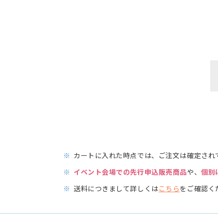
※
カートに入れた時点では、ご注文は確定され
※
イベント会場での先行申込販売商品
や、
個別
※
送料につきまして詳しくは
こちら
をご確認く