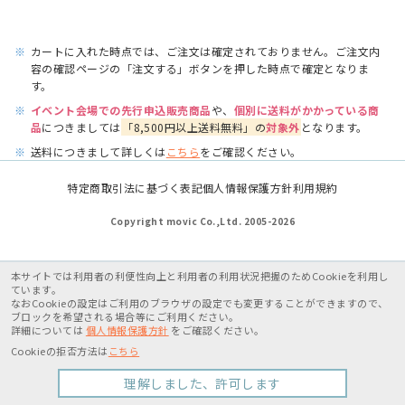
※
カートに入れた時点では、ご注文は確定されておりません。ご注文内
容の確認ページの「注文する」ボタンを押した時点で確定となりま
す。
※
イベント会場での先行申込販売商品
や、
個別に送料がかかっている商
品
につきましては
「8,500円以上送料無料」の
対象外
となります。
※
送料につきまして詳しくは
こちら
をご確認ください。
特定商取引法に基づく表記
個人情報保護方針
利用規約
Copyright movic Co.,Ltd. 2005-
2026
本サイトでは利用者の利便性向上と利用者の利用状況把握のためCookieを利用し
ています。
なおCookieの設定はご利用のブラウザの設定でも変更することができますので、
ブロックを希望される場合等にご利用ください。
詳細については
個人情報保護方針
をご確認ください。
Cookieの拒否方法は
こちら
理解しました、許可します