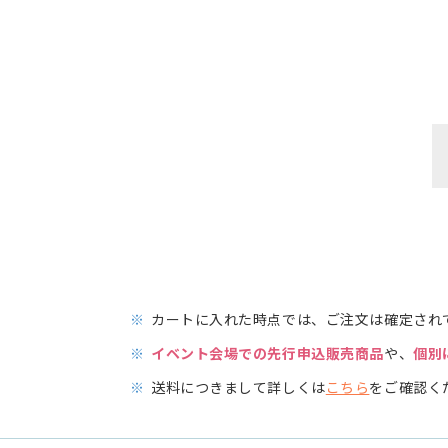
※
カートに入れた時点では、ご注文は確定され
※
イベント会場での先行申込販売商品
や、
個別
※
送料につきまして詳しくは
こちら
をご確認く