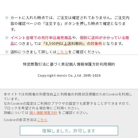
※
カートに入れた時点では、ご注文は確定されておりません。ご注文内
容の確認ページの「注文する」ボタンを押した時点で確定となりま
す。
※
イベント会場での先行申込販売商品
や、
個別に送料がかかっている商
品
につきましては
「8,500円以上送料無料」の
対象外
となります。
※
送料につきまして詳しくは
こちら
をご確認ください。
特定商取引法に基づく表記
個人情報保護方針
利用規約
Copyright movic Co.,Ltd. 2005-
2026
本サイトでは利用者の利便性向上と利用者の利用状況把握のためCookieを利用し
ています。
なおCookieの設定はご利用のブラウザの設定でも変更することができますので、
ブロックを希望される場合等にご利用ください。
詳細については
個人情報保護方針
をご確認ください。
Cookieの拒否方法は
こちら
理解しました、許可します