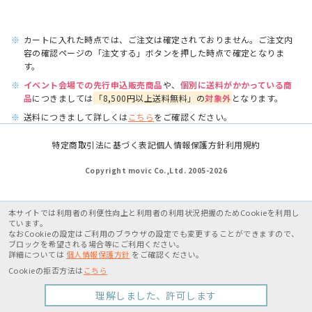
※
カートに入れた時点では、ご注文は確定されておりません。ご注文内
容の確認ページの「注文する」ボタンを押した時点で確定となりま
す。
※
イベント会場での先行申込販売商品
や、
個別に送料がかかっている商
品
につきましては
「8,500円以上送料無料」の
対象外
となります。
※
送料につきまして詳しくは
こちら
をご確認ください。
特定商取引法に基づく表記
個人情報保護方針
利用規約
Copyright movic Co.,Ltd. 2005-
2026
本サイトでは利用者の利便性向上と利用者の利用状況把握のためCookieを利用し
ています。
なおCookieの設定はご利用のブラウザの設定でも変更することができますので、
ブロックを希望される場合等にご利用ください。
詳細については
個人情報保護方針
をご確認ください。
Cookieの拒否方法は
こちら
理解しました、許可します