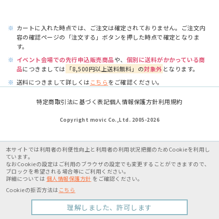
※
カートに入れた時点では、ご注文は確定されておりません。ご注文内
容の確認ページの「注文する」ボタンを押した時点で確定となりま
す。
※
イベント会場での先行申込販売商品
や、
個別に送料がかかっている商
品
につきましては
「8,500円以上送料無料」の
対象外
となります。
※
送料につきまして詳しくは
こちら
をご確認ください。
特定商取引法に基づく表記
個人情報保護方針
利用規約
Copyright movic Co.,Ltd. 2005-
2026
本サイトでは利用者の利便性向上と利用者の利用状況把握のためCookieを利用し
ています。
なおCookieの設定はご利用のブラウザの設定でも変更することができますので、
ブロックを希望される場合等にご利用ください。
詳細については
個人情報保護方針
をご確認ください。
Cookieの拒否方法は
こちら
理解しました、許可します