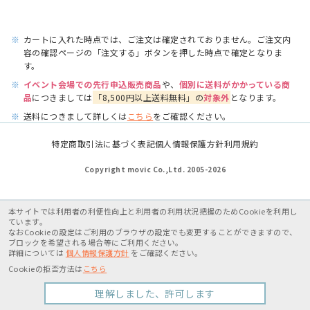
※
カートに入れた時点では、ご注文は確定されておりません。ご注文内
容の確認ページの「注文する」ボタンを押した時点で確定となりま
す。
※
イベント会場での先行申込販売商品
や、
個別に送料がかかっている商
品
につきましては
「8,500円以上送料無料」の
対象外
となります。
※
送料につきまして詳しくは
こちら
をご確認ください。
特定商取引法に基づく表記
個人情報保護方針
利用規約
Copyright movic Co.,Ltd. 2005-
2026
本サイトでは利用者の利便性向上と利用者の利用状況把握のためCookieを利用し
ています。
なおCookieの設定はご利用のブラウザの設定でも変更することができますので、
ブロックを希望される場合等にご利用ください。
詳細については
個人情報保護方針
をご確認ください。
Cookieの拒否方法は
こちら
理解しました、許可します