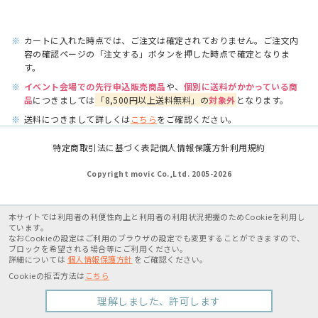
※
カートに入れた時点では、ご注文は確定されておりません。ご注文内
容の確認ページの「注文する」ボタンを押した時点で確定となりま
す。
※
イベント会場での先行申込販売商品
や、
個別に送料がかかっている商
品
につきましては
「8,500円以上送料無料」の
対象外
となります。
※
送料につきまして詳しくは
こちら
をご確認ください。
特定商取引法に基づく表記
個人情報保護方針
利用規約
Copyright movic Co.,Ltd. 2005-
2026
本サイトでは利用者の利便性向上と利用者の利用状況把握のためCookieを利用し
ています。
なおCookieの設定はご利用のブラウザの設定でも変更することができますので、
ブロックを希望される場合等にご利用ください。
詳細については
個人情報保護方針
をご確認ください。
Cookieの拒否方法は
こちら
理解しました、許可します