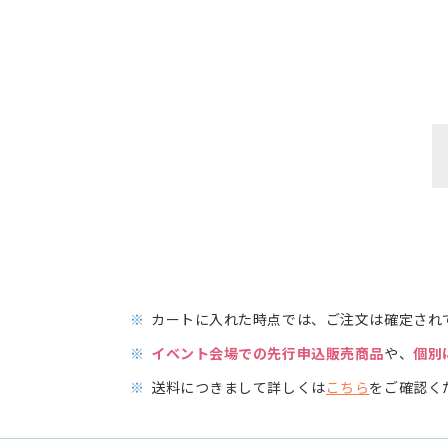
※
カートに入れた時点では、ご注文は確定され
※
イベント会場での先行申込販売商品
や、
個別
※
送料につきまして詳しくは
こちら
をご確認く