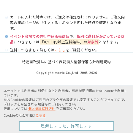
※
カートに入れた時点では、ご注文は確定されておりません。ご注文内
容の確認ページの「注文する」ボタンを押した時点で確定となりま
す。
※
イベント会場での先行申込販売商品
や、
個別に送料がかかっている商
品
につきましては
「8,500円以上送料無料」の
対象外
となります。
※
送料につきまして詳しくは
こちら
をご確認ください。
特定商取引法に基づく表記
個人情報保護方針
利用規約
Copyright movic Co.,Ltd. 2005-
2026
本サイトでは利用者の利便性向上と利用者の利用状況把握のためCookieを利用し
ています。
なおCookieの設定はご利用のブラウザの設定でも変更することができますので、
ブロックを希望される場合等にご利用ください。
詳細については
個人情報保護方針
をご確認ください。
Cookieの拒否方法は
こちら
理解しました、許可します