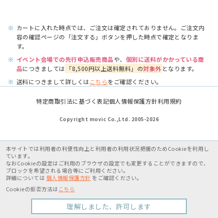
※
カートに入れた時点では、ご注文は確定されておりません。ご注文内
容の確認ページの「注文する」ボタンを押した時点で確定となりま
す。
※
イベント会場での先行申込販売商品
や、
個別に送料がかかっている商
品
につきましては
「8,500円以上送料無料」の
対象外
となります。
※
送料につきまして詳しくは
こちら
をご確認ください。
特定商取引法に基づく表記
個人情報保護方針
利用規約
Copyright movic Co.,Ltd. 2005-
2026
本サイトでは利用者の利便性向上と利用者の利用状況把握のためCookieを利用し
ています。
なおCookieの設定はご利用のブラウザの設定でも変更することができますので、
ブロックを希望される場合等にご利用ください。
詳細については
個人情報保護方針
をご確認ください。
Cookieの拒否方法は
こちら
理解しました、許可します