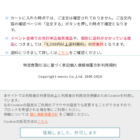
※
カートに入れた時点では、ご注文は確定されておりません。ご注文内
容の確認ページの「注文する」ボタンを押した時点で確定となりま
す。
※
イベント会場での先行申込販売商品
や、
個別に送料がかかっている商
品
につきましては
「8,500円以上送料無料」の
対象外
となります。
※
送料につきまして詳しくは
こちら
をご確認ください。
特定商取引法に基づく表記
個人情報保護方針
利用規約
Copyright movic Co.,Ltd. 2005-
2026
本サイトでは利用者の利便性向上と利用者の利用状況把握のためCookieを利用し
ています。
なおCookieの設定はご利用のブラウザの設定でも変更することができますので、
ブロックを希望される場合等にご利用ください。
詳細については
個人情報保護方針
をご確認ください。
Cookieの拒否方法は
こちら
理解しました、許可します