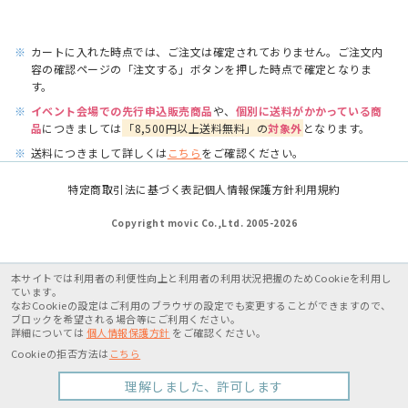
※
カートに入れた時点では、ご注文は確定されておりません。ご注文内
容の確認ページの「注文する」ボタンを押した時点で確定となりま
す。
※
イベント会場での先行申込販売商品
や、
個別に送料がかかっている商
品
につきましては
「8,500円以上送料無料」の
対象外
となります。
※
送料につきまして詳しくは
こちら
をご確認ください。
特定商取引法に基づく表記
個人情報保護方針
利用規約
Copyright movic Co.,Ltd. 2005-
2026
本サイトでは利用者の利便性向上と利用者の利用状況把握のためCookieを利用し
ています。
なおCookieの設定はご利用のブラウザの設定でも変更することができますので、
ブロックを希望される場合等にご利用ください。
詳細については
個人情報保護方針
をご確認ください。
Cookieの拒否方法は
こちら
理解しました、許可します