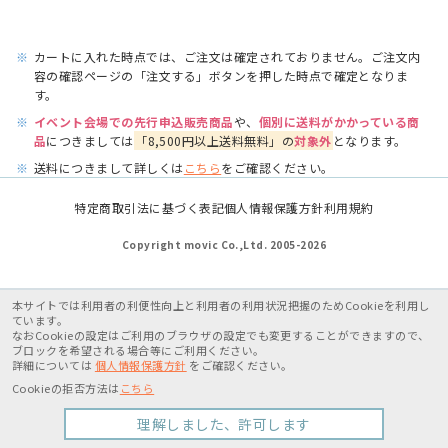
※
カートに入れた時点では、ご注文は確定されておりません。ご注文内
容の確認ページの「注文する」ボタンを押した時点で確定となりま
す。
※
イベント会場での先行申込販売商品
や、
個別に送料がかかっている商
品
につきましては
「8,500円以上送料無料」の
対象外
となります。
※
送料につきまして詳しくは
こちら
をご確認ください。
特定商取引法に基づく表記
個人情報保護方針
利用規約
Copyright movic Co.,Ltd. 2005-
2026
本サイトでは利用者の利便性向上と利用者の利用状況把握のためCookieを利用し
ています。
なおCookieの設定はご利用のブラウザの設定でも変更することができますので、
ブロックを希望される場合等にご利用ください。
詳細については
個人情報保護方針
をご確認ください。
Cookieの拒否方法は
こちら
理解しました、許可します