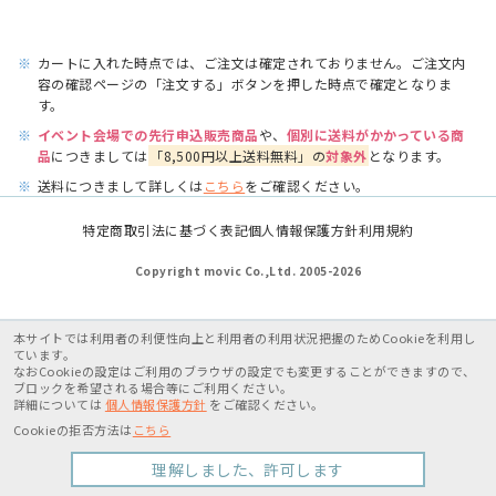
※
カートに入れた時点では、ご注文は確定されておりません。ご注文内
容の確認ページの「注文する」ボタンを押した時点で確定となりま
す。
※
イベント会場での先行申込販売商品
や、
個別に送料がかかっている商
品
につきましては
「8,500円以上送料無料」の
対象外
となります。
※
送料につきまして詳しくは
こちら
をご確認ください。
特定商取引法に基づく表記
個人情報保護方針
利用規約
Copyright movic Co.,Ltd. 2005-
2026
本サイトでは利用者の利便性向上と利用者の利用状況把握のためCookieを利用し
ています。
なおCookieの設定はご利用のブラウザの設定でも変更することができますので、
ブロックを希望される場合等にご利用ください。
詳細については
個人情報保護方針
をご確認ください。
Cookieの拒否方法は
こちら
理解しました、許可します