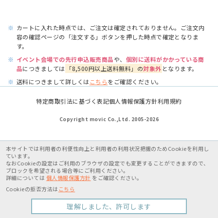
※
カートに入れた時点では、ご注文は確定されておりません。ご注文内
容の確認ページの「注文する」ボタンを押した時点で確定となりま
す。
※
イベント会場での先行申込販売商品
や、
個別に送料がかかっている商
品
につきましては
「8,500円以上送料無料」の
対象外
となります。
※
送料につきまして詳しくは
こちら
をご確認ください。
特定商取引法に基づく表記
個人情報保護方針
利用規約
Copyright movic Co.,Ltd. 2005-
2026
本サイトでは利用者の利便性向上と利用者の利用状況把握のためCookieを利用し
ています。
なおCookieの設定はご利用のブラウザの設定でも変更することができますので、
ブロックを希望される場合等にご利用ください。
詳細については
個人情報保護方針
をご確認ください。
Cookieの拒否方法は
こちら
理解しました、許可します