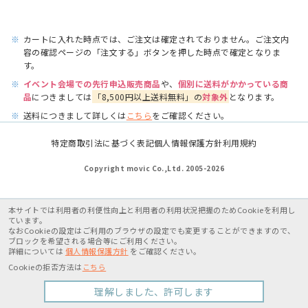
※
カートに入れた時点では、ご注文は確定されておりません。ご注文内
容の確認ページの「注文する」ボタンを押した時点で確定となりま
す。
※
イベント会場での先行申込販売商品
や、
個別に送料がかかっている商
品
につきましては
「8,500円以上送料無料」の
対象外
となります。
※
送料につきまして詳しくは
こちら
をご確認ください。
特定商取引法に基づく表記
個人情報保護方針
利用規約
Copyright movic Co.,Ltd. 2005-
2026
本サイトでは利用者の利便性向上と利用者の利用状況把握のためCookieを利用し
ています。
なおCookieの設定はご利用のブラウザの設定でも変更することができますので、
ブロックを希望される場合等にご利用ください。
詳細については
個人情報保護方針
をご確認ください。
Cookieの拒否方法は
こちら
理解しました、許可します