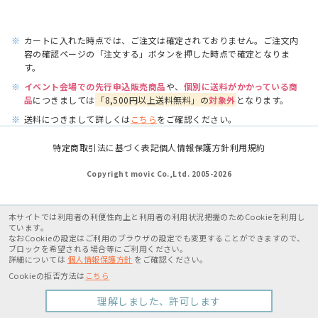
※
カートに入れた時点では、ご注文は確定されておりません。ご注文内
容の確認ページの「注文する」ボタンを押した時点で確定となりま
す。
※
イベント会場での先行申込販売商品
や、
個別に送料がかかっている商
品
につきましては
「8,500円以上送料無料」の
対象外
となります。
※
送料につきまして詳しくは
こちら
をご確認ください。
特定商取引法に基づく表記
個人情報保護方針
利用規約
Copyright movic Co.,Ltd. 2005-
2026
本サイトでは利用者の利便性向上と利用者の利用状況把握のためCookieを利用し
ています。
なおCookieの設定はご利用のブラウザの設定でも変更することができますので、
ブロックを希望される場合等にご利用ください。
詳細については
個人情報保護方針
をご確認ください。
Cookieの拒否方法は
こちら
理解しました、許可します