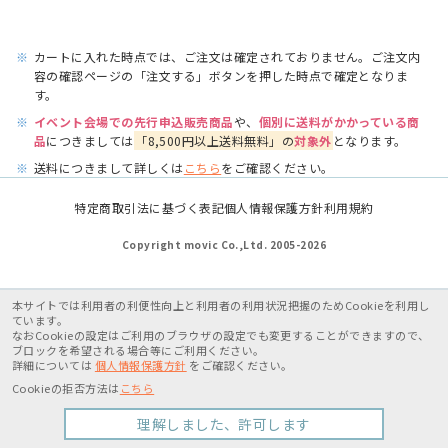
※
カートに入れた時点では、ご注文は確定されておりません。ご注文内
容の確認ページの「注文する」ボタンを押した時点で確定となりま
す。
※
イベント会場での先行申込販売商品
や、
個別に送料がかかっている商
品
につきましては
「8,500円以上送料無料」の
対象外
となります。
※
送料につきまして詳しくは
こちら
をご確認ください。
特定商取引法に基づく表記
個人情報保護方針
利用規約
Copyright movic Co.,Ltd. 2005-
2026
本サイトでは利用者の利便性向上と利用者の利用状況把握のためCookieを利用し
ています。
なおCookieの設定はご利用のブラウザの設定でも変更することができますので、
ブロックを希望される場合等にご利用ください。
詳細については
個人情報保護方針
をご確認ください。
Cookieの拒否方法は
こちら
理解しました、許可します