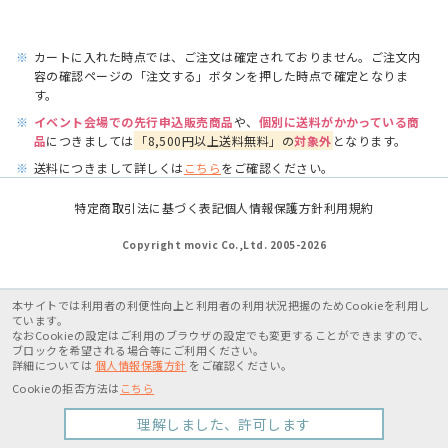
※
カートに入れた時点では、ご注文は確定されておりません。ご注文内
容の確認ページの「注文する」ボタンを押した時点で確定となりま
す。
※
イベント会場での先行申込販売商品
や、
個別に送料がかかっている商
品
につきましては
「8,500円以上送料無料」の
対象外
となります。
※
送料につきまして詳しくは
こちら
をご確認ください。
特定商取引法に基づく表記
個人情報保護方針
利用規約
Copyright movic Co.,Ltd. 2005-
2026
本サイトでは利用者の利便性向上と利用者の利用状況把握のためCookieを利用し
ています。
なおCookieの設定はご利用のブラウザの設定でも変更することができますので、
ブロックを希望される場合等にご利用ください。
詳細については
個人情報保護方針
をご確認ください。
Cookieの拒否方法は
こちら
理解しました、許可します