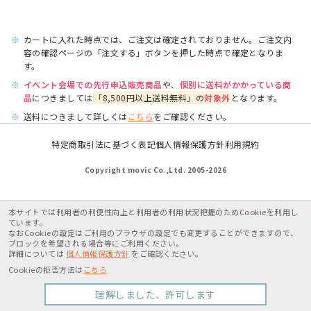
※
カートに入れた時点では、ご注文は確定されておりません。ご注文内
容の確認ページの「注文する」ボタンを押した時点で確定となりま
す。
※
イベント会場での先行申込販売商品
や、
個別に送料がかかっている商
品
につきましては
「8,500円以上送料無料」の
対象外
となります。
※
送料につきまして詳しくは
こちら
をご確認ください。
特定商取引法に基づく表記
個人情報保護方針
利用規約
Copyright movic Co.,Ltd. 2005-
2026
本サイトでは利用者の利便性向上と利用者の利用状況把握のためCookieを利用し
ています。
なおCookieの設定はご利用のブラウザの設定でも変更することができますので、
ブロックを希望される場合等にご利用ください。
詳細については
個人情報保護方針
をご確認ください。
Cookieの拒否方法は
こちら
理解しました、許可します