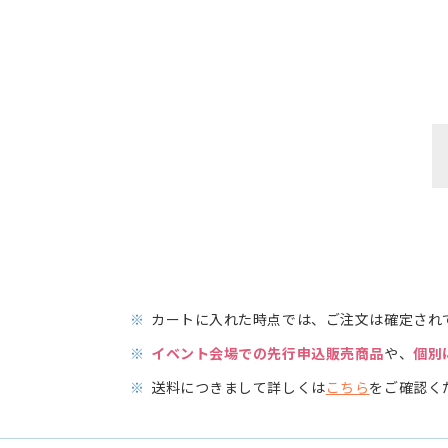
※
カートに入れた時点では、ご注文は確定され
※
イベント会場での先行申込販売商品
や、
個別
※
送料につきまして詳しくは
こちら
をご確認く