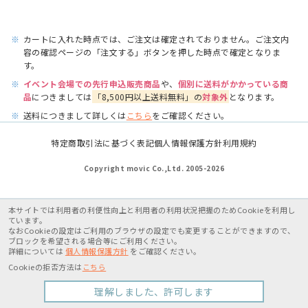
※
カートに入れた時点では、ご注文は確定されておりません。ご注文内
容の確認ページの「注文する」ボタンを押した時点で確定となりま
す。
※
イベント会場での先行申込販売商品
や、
個別に送料がかかっている商
品
につきましては
「8,500円以上送料無料」の
対象外
となります。
※
送料につきまして詳しくは
こちら
をご確認ください。
特定商取引法に基づく表記
個人情報保護方針
利用規約
Copyright movic Co.,Ltd. 2005-
2026
本サイトでは利用者の利便性向上と利用者の利用状況把握のためCookieを利用し
ています。
なおCookieの設定はご利用のブラウザの設定でも変更することができますので、
ブロックを希望される場合等にご利用ください。
詳細については
個人情報保護方針
をご確認ください。
Cookieの拒否方法は
こちら
理解しました、許可します